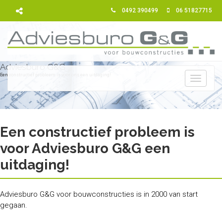
0492 390499
06 51827715
Adviesburo G&G
Een constructief probleem is voor ons een uitdaging!
Toggle
navigati
Een constructief probleem is
voor Adviesburo G&G een
uitdaging!
Adviesburo G&G voor bouwconstructies is in 2000 van start
gegaan.